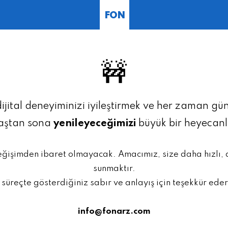
FON
🚧
dijital deneyiminizi iyileştirmek ve her zaman g
baştan sona
yenileyeceğimizi
büyük bir heyecan
eğişimden ibaret olmayacak. Amacımız, size daha hızlı,
sunmaktır.
 süreçte gösterdiğiniz sabır ve anlayış için teşekkür eder
info@fonarz.com