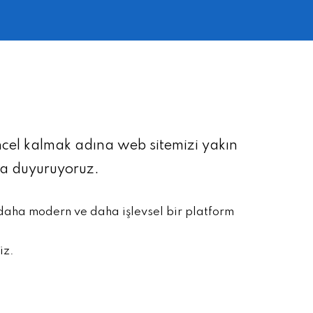
üncel kalmak adına web sitemizi yakın
la duyuruyoruz.
 daha modern ve daha işlevsel bir platform
iz.