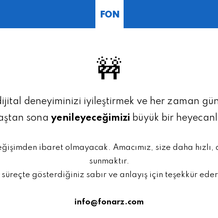
FON
🚧
dijital deneyiminizi iyileştirmek ve her zaman g
baştan sona
yenileyeceğimizi
büyük bir heyecan
eğişimden ibaret olmayacak. Amacımız, size daha hızlı,
sunmaktır.
 süreçte gösterdiğiniz sabır ve anlayış için teşekkür eder
info@fonarz.com