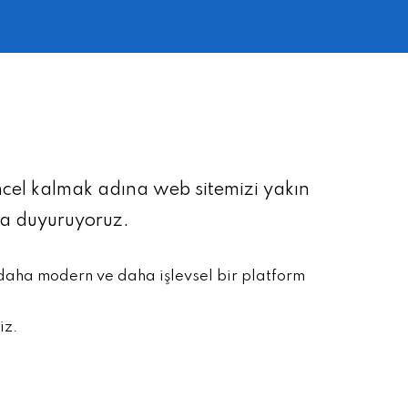
üncel kalmak adına web sitemizi yakın
la duyuruyoruz.
 daha modern ve daha işlevsel bir platform
iz.