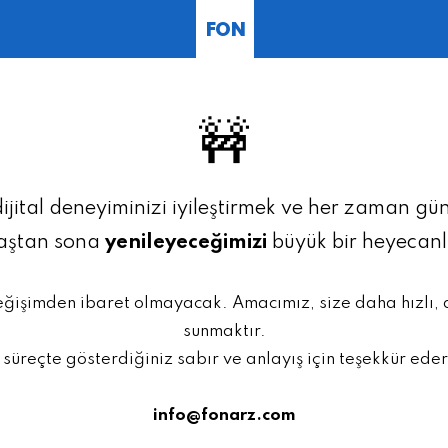
FON
🚧
dijital deneyiminizi iyileştirmek ve her zaman g
baştan sona
yenileyeceğimizi
büyük bir heyecan
eğişimden ibaret olmayacak. Amacımız, size daha hızlı,
sunmaktır.
 süreçte gösterdiğiniz sabır ve anlayış için teşekkür eder
info@fonarz.com