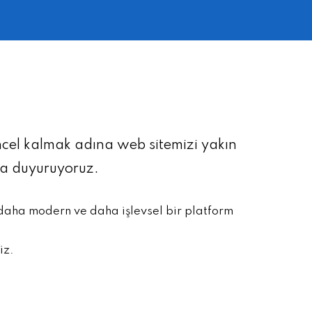
üncel kalmak adına web sitemizi yakın
la duyuruyoruz.
 daha modern ve daha işlevsel bir platform
iz.