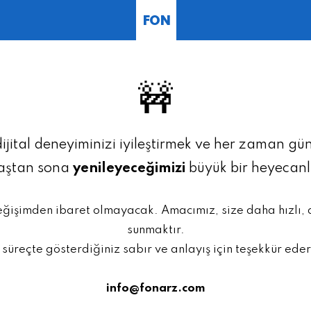
FON
🚧
dijital deneyiminizi iyileştirmek ve her zaman g
baştan sona
yenileyeceğimizi
büyük bir heyecan
eğişimden ibaret olmayacak. Amacımız, size daha hızlı,
sunmaktır.
 süreçte gösterdiğiniz sabır ve anlayış için teşekkür eder
info@fonarz.com