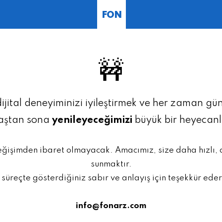
FON
🚧
dijital deneyiminizi iyileştirmek ve her zaman g
baştan sona
yenileyeceğimizi
büyük bir heyecan
eğişimden ibaret olmayacak. Amacımız, size daha hızlı,
sunmaktır.
 süreçte gösterdiğiniz sabır ve anlayış için teşekkür eder
info@fonarz.com