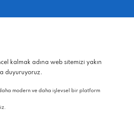
üncel kalmak adına web sitemizi yakın
la duyuruyoruz.
 daha modern ve daha işlevsel bir platform
iz.