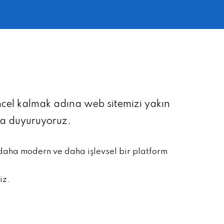
üncel kalmak adına web sitemizi yakın
la duyuruyoruz.
 daha modern ve daha işlevsel bir platform
iz.