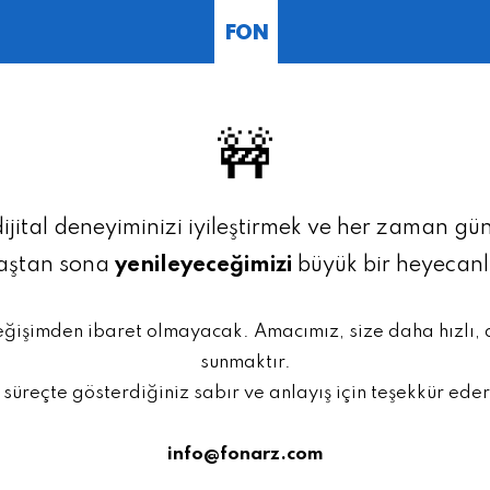
FON
🚧
dijital deneyiminizi iyileştirmek ve her zaman g
baştan sona
yenileyeceğimizi
büyük bir heyecan
eğişimden ibaret olmayacak. Amacımız, size daha hızlı,
sunmaktır.
 süreçte gösterdiğiniz sabır ve anlayış için teşekkür eder
info@fonarz.com